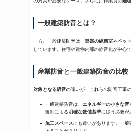
の対策が必要なケース、さらには作業員の
難
一般建築防音とは？
一方、一般建築防音は、
楽器の練習室
や
ペッ
しています。住宅や建物内部の静音化が中心
産業防音と一般建築防音の比較
対象となる騒音
の違いが、これらの防音工事
一般建築防音は、
エネルギーの小さな音
規制による
明確な数値基準
に従う必要が
施工スペース
にも違いがあります。一般
きることがあります。