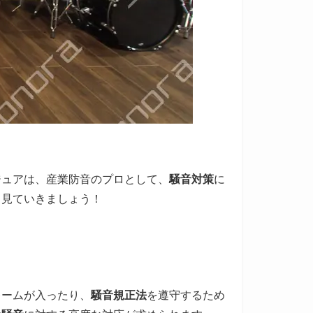
ジュアは、産業防音のプロとして、
騒音対策
に
く見ていきましょう！
レームが入ったり、
騒音規正法
を遵守するため