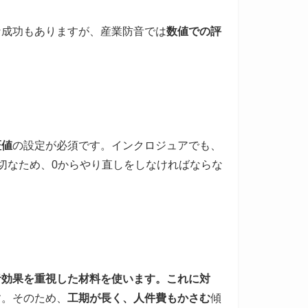
な成功もありますが、産業防音では
数値での評
証値
の設定が必須です。インクロジュアでも、
切なため、0からやり直しをしなければならな
音効果を重視した材料を使います。これに対
す。そのため、
工期が長く、人件費もかさむ
傾