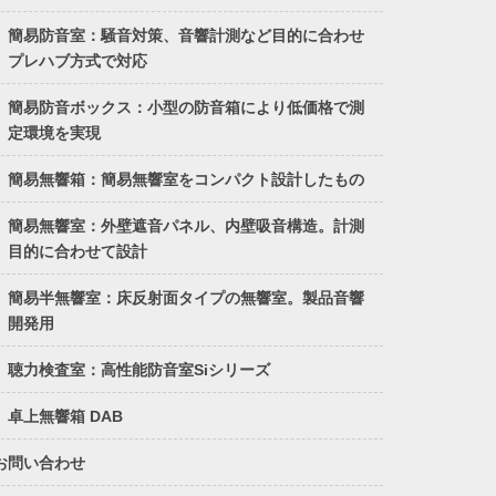
簡易防音室：騒音対策、音響計測など目的に合わせ
プレハブ方式で対応
簡易防音ボックス：小型の防音箱により低価格で測
定環境を実現
簡易無響箱：簡易無響室をコンパクト設計したもの
簡易無響室：外壁遮音パネル、内壁吸音構造。計測
目的に合わせて設計
簡易半無響室：床反射面タイプの無響室。製品音響
開発用
聴力検査室：高性能防音室Siシリーズ
卓上無響箱 DAB
お問い合わせ