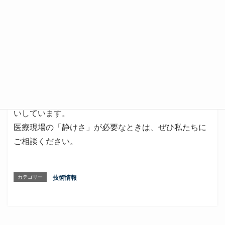
聴力検査室は、単なる「防音空間」ではなく、
精密な
音響制御が施された医療機能空間
です。
構造・吸音・開口・空調・検証の5つを的確に設計・施
工することで、
検査精度・安全性・快適性
をすべて満
たす空間が実現します。
インクロジュアでは、
ソノーラテクノロジー製品との
連携
により、
高性能・高信頼な検査室の構築
をお手伝
いしています。
医療現場の「静けさ」が必要なときは、ぜひ私たちに
ご相談ください。
カテゴリー
技術情報