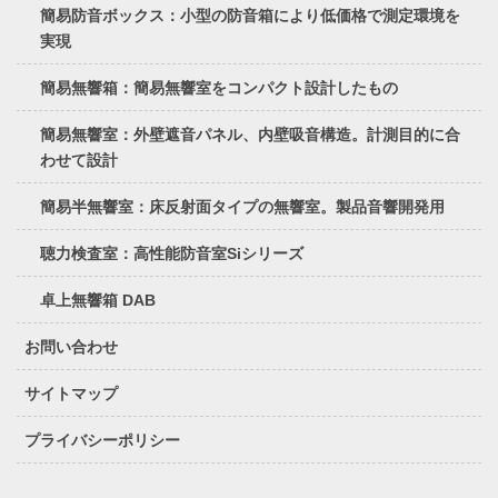
簡易防音ボックス：小型の防音箱により低価格で測定環境を
実現
簡易無響箱：簡易無響室をコンパクト設計したもの
簡易無響室：外壁遮音パネル、内壁吸音構造。計測目的に合
わせて設計
簡易半無響室：床反射面タイプの無響室。製品音響開発用
聴力検査室：高性能防音室Siシリーズ
卓上無響箱 DAB
お問い合わせ
サイトマップ
プライバシーポリシー