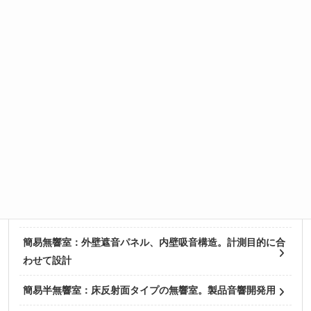
製品情報
卓上無響箱 DAB
簡易防音室：騒音対策、音響計測など目的に合わせプレハブ
方式で対応
聴力検査室
簡易防音ボックス：小型の防音箱により低価格で測定環境を
実現
簡易無響箱：簡易無響室をコンパクト設計したもの
簡易無響室：外壁遮音パネル、内壁吸音構造。計測目的に合
わせて設計
簡易半無響室：床反射面タイプの無響室。製品音響開発用