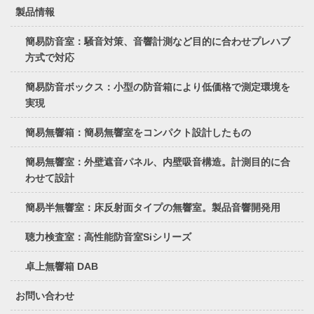
製品情報
簡易防音室：騒音対策、音響計測など目的に合わせプレハブ
方式で対応
簡易防音ボックス：小型の防音箱により低価格で測定環境を
実現
簡易無響箱：簡易無響室をコンパクト設計したもの
簡易無響室：外壁遮音パネル、内壁吸音構造。計測目的に合
わせて設計
簡易半無響室：床反射面タイプの無響室。製品音響開発用
聴力検査室：高性能防音室Siシリーズ
卓上無響箱 DAB
お問い合わせ